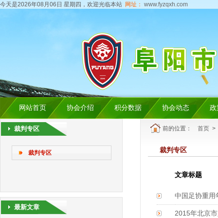
今天是2026年08月06日 星期四，欢迎光临本站
网址：
www.fyzqxh.com
网站首页
协会介绍
积分数据
协会动态
政
裁判专区
前的位置：
首页
>
裁判专区
裁判专区
文章标题
中国足协重用
最新文章
2015年北京